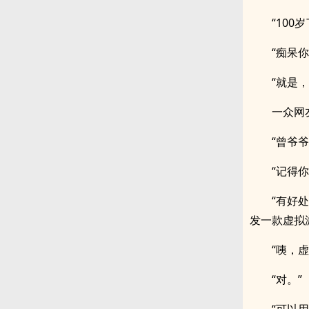
“100
“痴呆
“就是
一众网
“曾爷
“记得
“有好
发一款虚拟
“咦，
“对。”