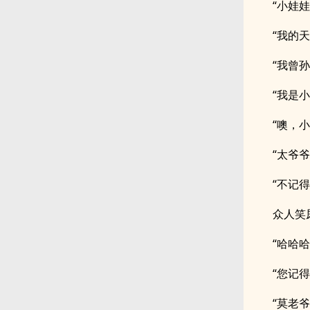
“小娃
“我的
“我曾
“我是
“噢，
“太爷
“不记得
众人笑
“哈哈
“您记
“莫老