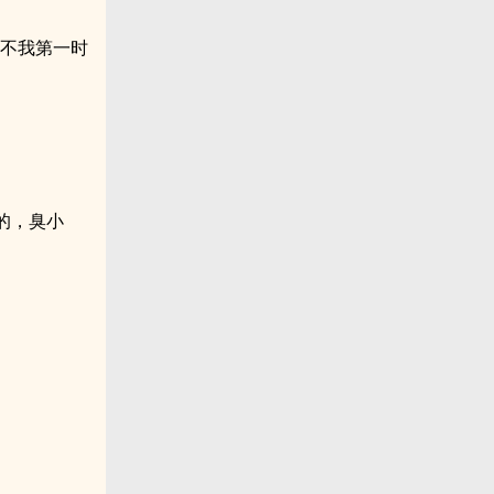
这不我第一时
的，臭小