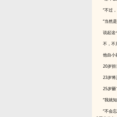
“不过
“当然
说起这
不，不
他自小
20岁担
23岁
25岁
“我就
“不会