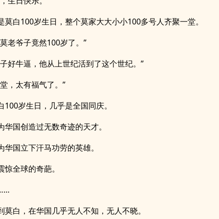
爷，生日快乐。”
是莫白100岁生日，整个莫家大大小小100多号人齐聚一堂。
，莫老爷子竟然100岁了。”
爷子好牛逼，他从上世纪活到了这个世纪。”
同堂，太有福气了。”
白100岁生日，几乎是全国同庆。
为华国创造过无数奇迹的天才。
为华国立下汗马功劳的英雄。
震惊全球的奇葩。
……
到莫白，在华国几乎无人不知，无人不晓。