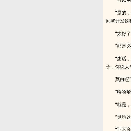
“可以
“是的
间就开发这
“太好
“那是
“废话
子，你说太
莫白瞪
“哈哈
“就是
“灵均
“那不