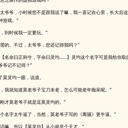
用意念操作的虚拟游戏吗？”
，太爷爷，小时候您不是跟我说了嘛，我一直记在心里，长大后
种游戏。”
了，到时候我一定要玩。”
必需的。不过，太爷爷，您还记得我吗？”
，【名余曰正则兮，字余曰灵均……】灵均这个名字可是我给你取
爷爷记不记得？”
了莫灵均一眼，说道。
哈，我就知道莫老爷子宝刀未老，怎么可能老年痴呆呢。”
，刚才莫老爷子就是逗莫灵均的。”
这个名字太牛逼了，当然，莫老爷子写的《离骚》更牛逼。”
废话嘛，所以【莫灵均】从小就是个天才。”