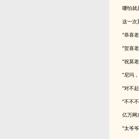
哪怕就
这一次
“恭喜老
“贺喜老
“祝莫
“尼玛
“对不
“不不
亿万网
“太爷