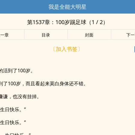
我是全能大明星
第1537章：100岁踢足球（1 / 2）
上一章
目录
封面
下一
〔加入书签〕
的活到了100岁。
到了100岁，而且看起来莫白身体还不错。
谦谦，也没有挂掉。
，生日快乐。”
，生日快乐。”