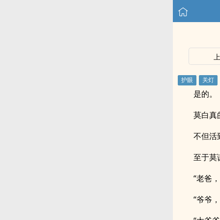
是的。
莫白真
不但活
至于莫
“老爸
“爷爷