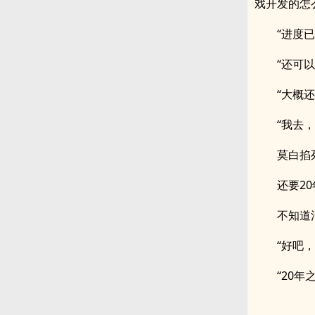
戏开发的怎
“进度
“还可
“大概还
“我去
莫白掐
还要2
不知道
“好吧
“20