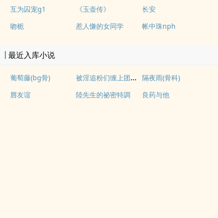
互为囚宠g1
《玉壶传》
长安
吻栀
惹人慊的女同学
帐中珠nph
最近入库小说
被淫追粉们缠上团播女主播(露出NPH)
葡萄藤(bg骨)
隔夜雨(骨科)
唇友谊
陸先生的祕密特調
良药与他