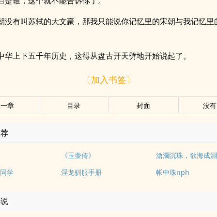
白是谁，这个就不能告诉你了。
朝没有叫苏轼的大文豪，那我只能说你记忆里的宋朝与我记忆里
中华上下五千年历史，这得从盘古开天劈地开始说起了。
〔加入书签〕
上一章
目录
封面
没有
推荐
1
《玉壶传》
滄瀾沉珠，欲海成
同学
淫龙驯服手册
帐中珠nph
小说