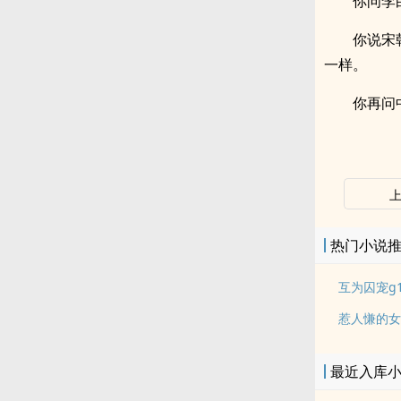
你问李
你说宋
一样。
你再问
热门小说
互为囚宠g
惹人慊的女
最近入库