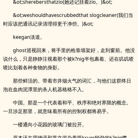
&ot;sherebersthatzio(她还记挂着zio。)&ot;
&ot;weshouldhavescrubbedthat slogcleaner(我们当
时应该把通讯记录清理得更干净些。)&ot;
keegan淡道。
ghost巡视回来，将手里的枪靠墙架好，走到窗前。他没
说什么，只是静静注视着那个被k?nig半包裹着、还在叽叽喳
喳比划着各种食物的身影。
那些鲜活的、带着市井烟火气的词汇，与他们这群终日
泡在血肉泥潭里的杀人机器格格不入。
中国。那是一个代表着和平、秩序和绝对界限的概念。
一旦涉足那里，就意味着所有的控制权都将易手。
一楼通向小花园的玻璃门被拉开。
原本还在用德语和英文混杂着跟kruer较劲的k?nig噤