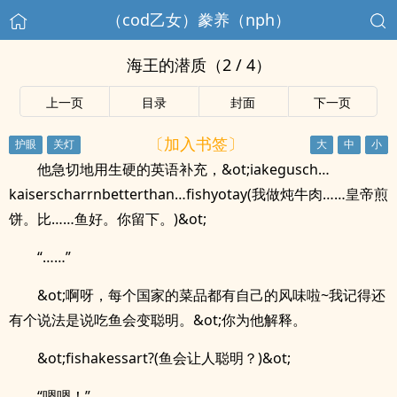
（cod乙女）豢养（nph）
海王的潜质（2 / 4）
上一页
目录
封面
下一页
〔加入书签〕
他急切地用生硬的英语补充，&ot;iakegusch…
kaiserscharrnbetterthan…fishyotay(我做炖牛肉……皇帝煎
饼。比……鱼好。你留下。)&ot;
“……”
&ot;啊呀，每个国家的菜品都有自己的风味啦~我记得还
有个说法是说吃鱼会变聪明。&ot;你为他解释。
&ot;fishakessart?(鱼会让人聪明？)&ot;
“嗯嗯！”