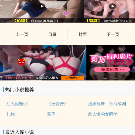
上一页
目录
封面
下一页
x
热门小说推荐
互为囚宠g1
《玉壶传》
滄瀾沉珠，欲海成淵
礼物
慕予
惹人慊的女同学
最近入库小说