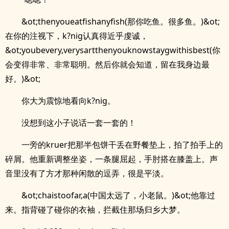
&ot;thenyoueatfishanyfish(那你吃鱼。很多鱼。)&ot;
在你的注视下，k?nig认真得近乎虔诚，
&ot;youbevery,verysartthenyouknowstaygwithisbest(你
会变得非常、非常聪明。然后你就会知道，留在我身边最
好。)&ot;
你大为震惊地看向k?nig。
没想到这小子说话一套一套的！
一旁的kruer把那半包饼干丢在野餐垫上，拍了拍手上的
碎屑。他重新调整坐姿，一条腿屈起，手肘搭在膝盖上。声
音里没有了方才那种闲散的逗弄，很是平淡。
&ot;chaistoofar,a(中国太远了，小老鼠。)&ot;他靠过
来。指背碰了碰你的衣袖，拦截住那场归乡大梦。