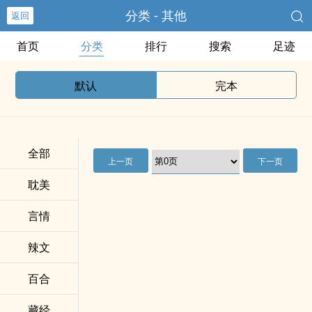
分类 - 其他
返回
首页
分类
排行
搜索
足迹
默认
完本
全部
上一页
下一页
耽美
言情
辣文
百合
藏经